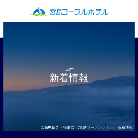
LANG
TOP
宮島コーラルホテルの魅力
客室
新着情報
レストラン・カフェ
夕食
朝食
MIYAJIMA CAFE
広島県観光・宿泊に 【宮島コーラルホテル】 新着情報
茶屋わたや