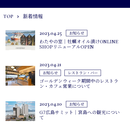
宴会・会議
TOP
新着情報
ご慶事・ご法要
2023.04.25
お知らせ
わたやの室｜牡蠣オイル漬けONLINE
SHOPリニューアルOPEN
館内案内
体験・アクティビティ
2023.04.21
お知らせ
レストラン・バー
周辺観光
ゴールデンウィーク期間中のレストラ
ン・カフェ営業について
アクセス
2023.04.10
お知らせ
G7広島サミット｜宮島への観光につい
新着情報
て